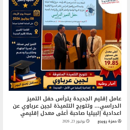
أخبار وطنية
عامل إقليم الجديدة يترأس حفل التميز
الدراسي… وتتويج التلميذة لجين عرباوي عن
اعدادية إلبيليا صاحبة أعلى معدل إقليمي
حمزة رويجع
يوليوز 23, 2026