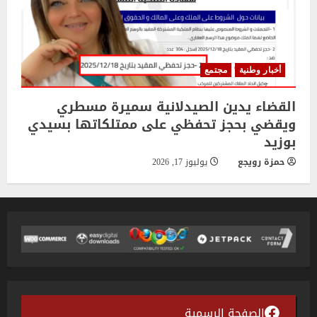
أخبار وطنية
مجتمع
القضاء يدين الصيدلانية سميرة مسطري
ويقضي بحجز تحفظي على ممتلكاتها بسيدي
بوزيد
حمزة رويجع
يوليوز 17, 2026
الصفحة الرسمية