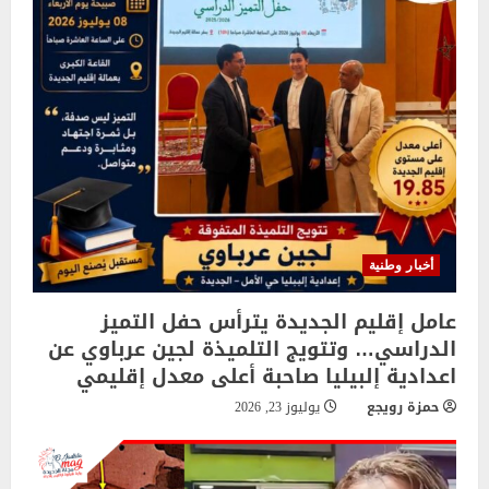
أخبار وطنية
عامل إقليم الجديدة يترأس حفل التميز
الدراسي… وتتويج التلميذة لجين عرباوي عن
اعدادية إلبيليا صاحبة أعلى معدل إقليمي
حمزة رويجع
يوليوز 23, 2026