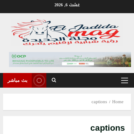
Ski
غشت 6, 2026
t
conten
بث مباشر
Primary
Menu
captions
Home
captions